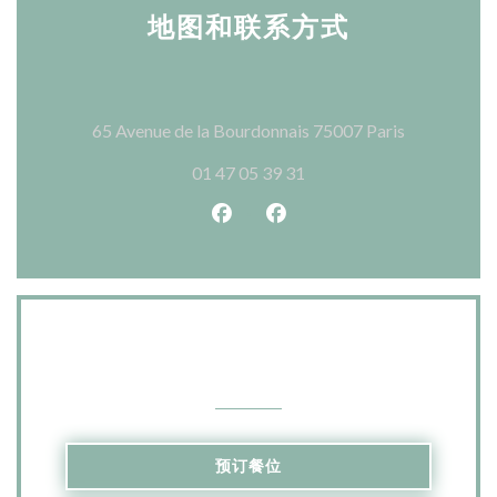
地图和联系方式
((在新窗口中
65 Avenue de la Bourdonnais 75007 Paris
01 47 05 39 31
Facebook ((在新窗口中打开))
Instagram ((在新窗口中打
联系我们
预订餐位