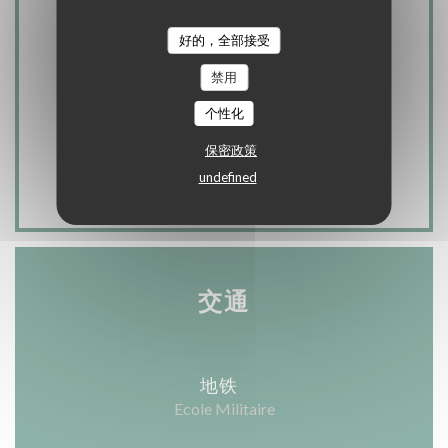
好的，全部接受
星期一
关闭
禁用
个性化
星
-
星
保密政策
09:45 - 15:30
undefined
交通
地铁
Ecole Militaire