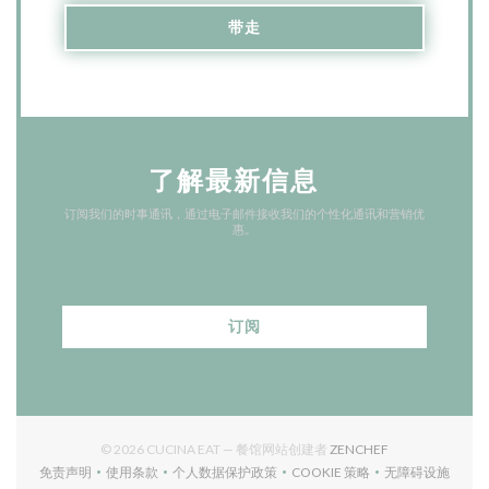
带走
了解最新信息
*
订阅我们的时事通讯，通过电子邮件接收我们的个性化通讯和营销优
惠。
订阅
((在新窗口中打开)
© 2026 CUCINA EAT — 餐馆网站创建者
ZENCHEF
免责声明
使用条款
个人数据保护政策
COOKIE 策略
无障碍设施
((在新窗口中打开))
((在新窗口中打开))
((在新窗口中打开))
((在新窗口中打开))
((在新窗口中