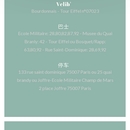
Velib'
Bourdonnais - Tour Eiffel n°07023
巴士
Ecole Militaire: 28,80,82,87,92 - Musee du Quai
Branly: 42 - Tour Eiffel ou Bosquet/Rapp:
63,80,92 - Rue Saint-Dominique: 28,69,92
停车
133 rue saint dominique 75007 Paris ou 25 quai
brandy ou Joffre-Ecole Militaire Champ de Mars
2 place Joffre 75007 Paris