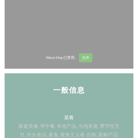
Waze Map 已禁用。
允许
一般信息
菜肴
家庭美食, 早午餐, 本地产品, 当地美食, 季节性烹
饪, 街头食品, 素食, 素食主义者, 自制, 新鲜产品