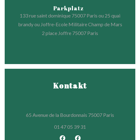
Parkplatz
133 rue saint dominique 75007 Paris ou 25 quai
brandy ou Joffre-Ecole Militaire Champ de Mars
2 place Joffre 75007 Paris
Kontakt
((öffnet ein
65 Avenue de la Bourdonnais 75007 Paris
01 47 05 39 31