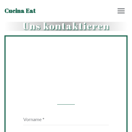
Cucina Eat
Uns kontaktieren
Sie möchten Kontakt
mit uns aufnehmen?
Füllen Sie das
untenstehende
Formular aus!