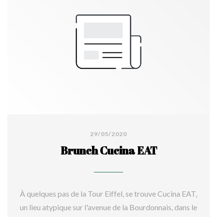
“multigrain”, à mi chemin entre le "comfort food
healthy" et le "all day brunch". Le propriétaire nous
conseille de partager le fameux “avocado toast” en
entrée avec son oeuf poché bio et ses belles tranches
fondantes de saumon fumé de la Maison Nordique. Le
pain brioché est délicieux fourni par la boulangerie
des Petits Gourmands, rue Saint-Dominique, une
boulangerie artisanale qui travaille exclusivement
avec les farines des Moulins de Chars. En plat, nous
dégustons le bestseller du restaurant, le fameux
29/05/2020
rouget à la provençale à la chair tendre et velours,
Brunch Cucina EAT
cuisiné en toute perfection et accompagné de
légumes croquants et colorés. C'est un coup de coeur !
Nous nous laissons tenter également par la salade
À quelques pas de la Tour Eiffel, se trouve Cucina EAT,
gourmande et créative de riz noir, gambas et mangue
un lieu atypique sur l'avenue de la Bourdonnais, dans le
rôties. Les assiettes sont délicieuses, vives et joliment