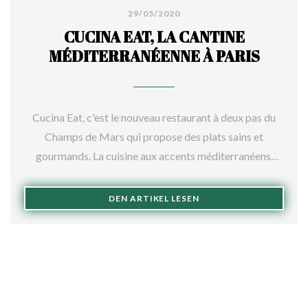
29/05/2020
CUCINA EAT, LA CANTINE
MÉDITERRANÉENNE À PARIS
Cucina Eat, c'est le nouveau restaurant à deux pas du
Champs de Mars qui propose des plats sains et
gourmands. La cuisine aux accents méditerranéens,
propose une carte à majorité végétarienne mais que.
Une chose est sûre, tout est fait maison et la carte
((ÖFFNET EIN NEUES FE
DEN ARTIKEL LESEN
change au fil des saisons.
Cucina Eat, ouvert il y a quelques mois, est un
restaurant où on se sent comme à la maison. Yazdani
Cina (d'où le nom du restaurant), le propriétaire, a
décidé d'ouvrir le lieu par passion pour y proposer la