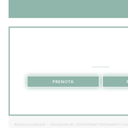
magnifique terrasse bien ensoleillée pour les
beaux jours !
Contattaci
PRENOTA
© 2026 CUCINA EAT — CREAZIONE DEL SITO INTERNET RISTORANTE CO