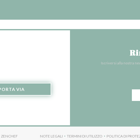
Ri
Iscriversi alla nostra n
PORTA VIA
((APRE UNA NUOVA FINESTRA))
N
ZENCHEF
NOTE LEGALI
TERMINI DI UTILIZZO
POLITICA DI PROTE
((APRE UNA NUOVA FINESTRA))
((APRE UNA NUOVA FINESTRA)