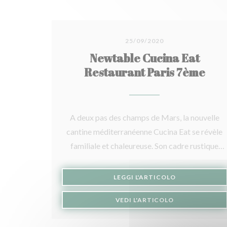
25/09/2020
Newtable Cucina Eat
Restaurant Paris 7ème
A deux pas des champs de Mars, la nouvelle
cantine méditerranéenne Cucina Eat se révèle
familiale et chaleureuse. Son cadre rustique
dont le mobilier est chiné avec soin rappelle
les origines iraniennes du propriétaire et de sa
((APRE UNA NU
LEGGI L'ARTICOLO
femme : Yazdani et Camélia. Ils ont donné de
((APRE UNA NU
VEDI L'ARTICOLO
l’âme à ce restaurant dont la décoration est
faite essentiellement de récup. Nous