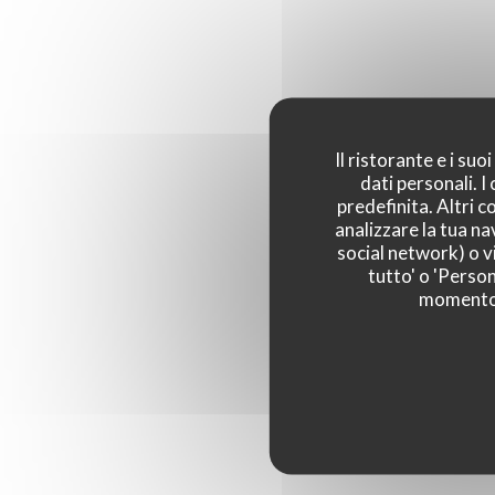
découvrons ce lieu charmant et sa cuisine semi
ouverte qui travaille une carte engagée et anti
gaspillage de marché et de saison. L’ardoise du
jour met à l’honneur des plats simples mais de
qualité autour du concept du “multigrain”, à mi
Il ristorante e i su
chemin entre le "comfort food healthy" et le
dati personali. 
"all day brunch". Le propriétaire nous conseille
predefinita. Altri 
de partager le fameux “avocado toast” en
analizzare la tua na
social network) o vi
entrée avec son oeuf poché bio et ses belles
tutto' o 'Person
tranches fondantes de saumon fumé de la
momento c
Maison Nordique. Le pain brioché est
délicieux fourni par la boulangerie des Petits
Gourmands, rue Saint-Dominique, une
boulangerie artisanale qui travaille
exclusivement avec les farines des Moulins de
Chars. En plat, nous dégustons le bestseller du