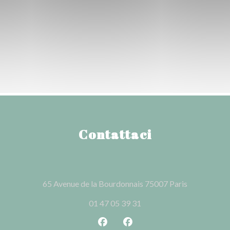
Contattaci
((apre una n
65 Avenue de la Bourdonnais 75007 Paris
01 47 05 39 31
Facebook ((apre una nuova fines
Instagram ((apre una nuov