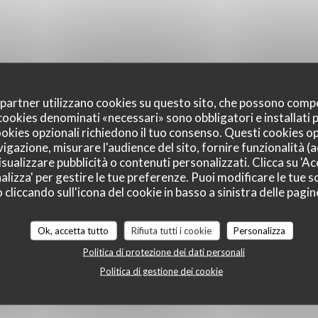
food en version "gourmet, confort et
abordable". La décoration et le mobilier sont
faits d'objets chinés et recyclés, pour une
approche plus écologique et responsable,
mais aussi pour un effet cozy "comme à la
oi partner utilizzano cookies su questo sito, che possono comp
maison" version restaurant.
I cookies denominati «necessari» sono obbligatori e installati
cookies opzionali richiedono il tuo consenso. Questi cookies o
vigazione, misurare l'audience del sito, fornire funzionalità (
sualizzare pubblicità o contenuti personalizzati. Clicca su 'Acc
alizza' per gestire le tue preferenze. Puoi modificare le tue sc
liccando sull'icona del cookie in basso a sinistra delle pagine
Ok, accetta tutto
Rifiuta tutti i cookie
Personalizza
Politica di protezione dei dati personali
Politica di gestione dei cookie