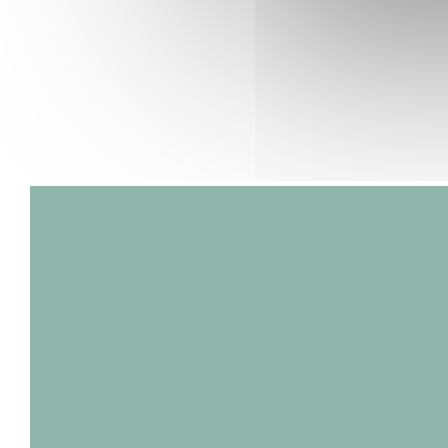
restaurant, le fameux rouget à la provençale à
la chair tendre et velours, cuisiné en toute
perfection et accompagné de légumes
croquants et colorés. C'est un coup de coeur !
Nous nous laissons tenter également par la
salade gourmande et créative de riz noir,
gambas et mangue rôties. Les assiettes sont
délicieuses, vives et joliment dressées. Nous
terminons le repas en douceur avec une crème
brulée pistache et la glace artisanale de la
maison Terre Adélices du jour aux châtaignes,
croquante et 100% bio. Cucina Eat apporte le
soleil du sud à travers une ambiance cosy et
conviviale : une adresse parfaite pour un
déjeuner entre amis ou en famille. Le
restaurant dispose également d’une