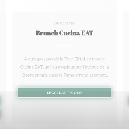
29/05/2020
Brunch Cucina EAT
À quelques pas de la Tour Eiffel, se trouve
Cucina EAT, un lieu atypique sur l'avenue de la
Bourdonnais, dans le 7ème arrondissement.
Dans ce restaurant baigné de soleil, Cucina
EAT propose une cuisine à base de multigrains
((APRE UNA NUOVA FINE
LEGGI L'ARTICOLO
céréaliere appelée "gourmet street food" ,
OVA FINESTRA))
locale et bio (si possible). Pionniers en France,
OVA FINESTRA))
la gourmet street food est un terme qu'ils ont
mis au point contrastant directement fast