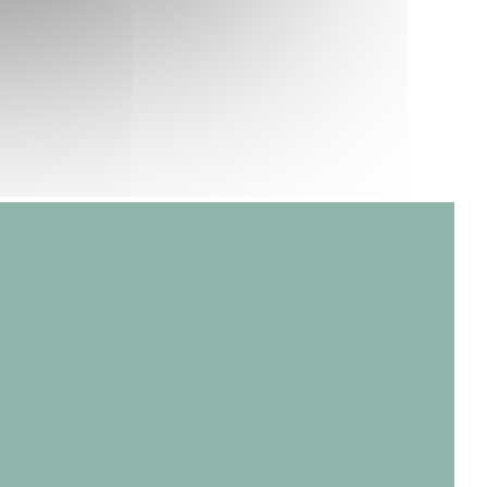
marché. A notre passage, on découvre
l'excellente Burrata Publia aux légumes
grillées et à la crème de truffe et la gourmand
avocado toast à base de brioche artisanale du
boulanger du coin et oeuf coulant.
Côté plat, on se laisse séduire par le Risotto
Vénéré aux gambas et par les Ravioles à la
crème de truffe. Parmi les best-off, figure
aussi le burger végétarien dont même la
galette est faite maison.
On termine le repas en douceur avec la
Brioche perdue et le Tiramisu aux fruits
rouges.
uova finestra))
Bref, si vous êtes en quête d'un restaurant
sympa dans le 7e arrondissement pour manger
une cuisine saine et faite maison, vous avez
tra))
a finestra))