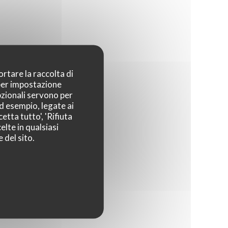
restaurant où on se sent comme à la maison.
Yazdani Cina (d'où le nom du restaurant), le
propriétaire, a décidé d'ouvrir le lieu par
passion pour y proposer la cuisine qu'il aime,
une cuisine saine, d'ici et d'ailleurs à majorité
ortare la raccolta di
végétarienne mais pas uniquement pour
 per impostazione
satisfaire tous les publics. Un esprit sain dans
pzionali servono per
un corps sain, voilà le leitmotiv de la cuisine
ad esempio, legate ai
etta tutto', 'Rifiuta
qu'il propose.
elte in qualsiasi
 del sito.
Sur place, on découvre un restaurant charmant
dont la décoration est faite essentiellement de
récup. Tout y a été chiné et certains éléments
rappellent l'origine paysanne du propriétaire.
On retrouve à la carte une cuisine simple mais
goûtue qui change au fil des saisons et du