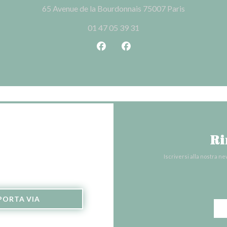
((apre una n
65 Avenue de la Bourdonnais 75007 Paris
01 47 05 39 31
Facebook ((apre una nuova fines
Instagram ((apre una nuov
Ri
Iscriversi alla nostra n
PORTA VIA