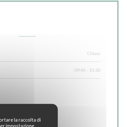
Orari
Chiuso
09:45 - 15:30
ortare la raccolta di
 per impostazione