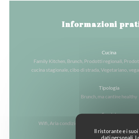
Informazioni prat
Cucina
Family Kitchen, Brunch, Prodotti regionali, Prodotti 
cucina stagionale, cibo di strada, Vegetariano, vega
Tipologia
Brunch, ma cantine healthy
Servizi
Wifi, Aria condizionata, Privatizzazione, Access
Il ristorante e i su
dati personali. 