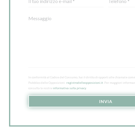
In conformità al Codice del Consumo, hai il diritto di opporti alle chiamate com
Pubblico delle Opposizioni:
registrodelleopposizioni.it
. Per maggiori informazi
consulta la nostra
informativa sulla privacy
.