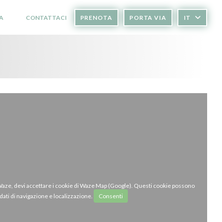
A
CONTATTACI
PRENOTA
PORTA VIA
IT
((APRE UNA NUOVA FINESTRA))
((APRE UNA NUOVA FINESTRA))
 Waze, devi accettare i cookie di Waze Map (Google). Questi cookie possono
dati di navigazione e localizzazione.
Consenti