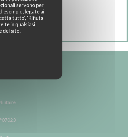
pzionali servono per
ad esempio, legate ai
etta tutto', 'Rifiuta
elte in qualsiasi
 del sito.
ilitaire
 n°07023