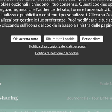
cookies opzionali richiedono il tuo consenso. Questi cookies o
i Restaurant, Contanti,
vigazione, misurare l'audience del sito, fornire funzionalità (
sualizzare pubblicità o contenuti personalizzati. Clicca su 'Acc
mat
alizza' per gestire le tue preferenze. Puoi modificare le tue sc
liccando sull'icona del cookie in basso a sinistra delle pagine
Ok, accetta tutto
Rifiuta tutti i cookie
Personalizza
Politica di protezione dei dati personali
Politica di gestione dei cookie
Accesso
o
Ecole M
-sharing
Bourdonnais - Tour Eiffel