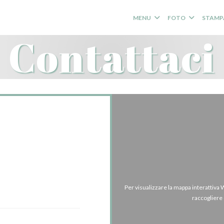
MENU
FOTO
STAMP
Contattaci
i?
tostante!
Per visualizzare la mappa interattiva
raccogliere 