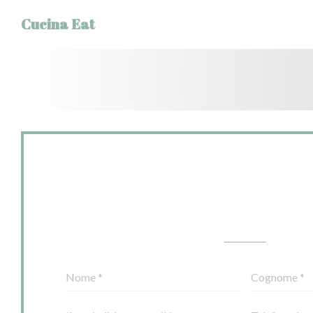
Personalizzazione delle tue scelte sui cookie
Cucina Eat
Vuoi contattarc
Compila il modulo sot