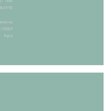
2 - Tour
28,69,92
randy ou
re 75007
Paris