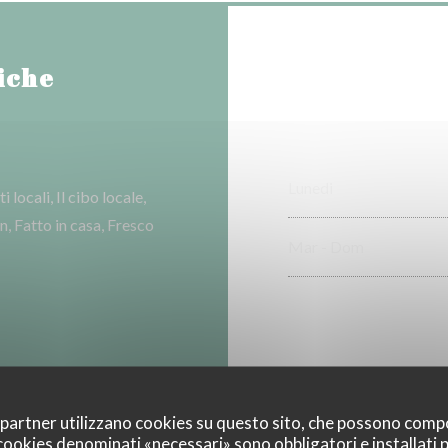
iche
Lunedi
locali, Il cibo locale,
n, Fatto in casa, Fresco
Mar
-
Dom
o disabili, Terrazzo
oi partner utilizzano cookies su questo sito, che possono comp
I cookies denominati «necessari» sono obbligatori e installati