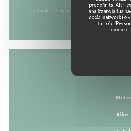
Metodo di pagamento
predefinita. Altri 
Contactless Payment, Eurocard / Mastercard, Titol
analizzare la tua na
social network) o vi
Visa, American Express, Banco
tutto' o 'Person
momento c
Metr
Bike