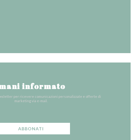
uova finestra))
tra))
a finestra))
mani informato
*
ewsletter per ricevere comunicazioni personalizzate e offerte di
marketing via e-mail.
ABBONATI