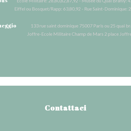
bus
Ecole Militaire: 28,80,82,87,92 - Musee du Quai Branly: 4
Eiffel ou Bosquet/Rapp: 63,80,92 - Rue Saint-Dominique: 
heggio
133 rue saint dominique 75007 Paris ou 25 quai b
Joffre-Ecole Militaire Champ de Mars 2 place Joff
Contattaci