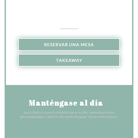
aux gambas et par les Ravioles à la crème de truffe.
Parmi les best-off, figure aussi le burger végétarien
Contacto
dont même la galette est faite maison.
On termine le repas en douceur avec la Brioche
perdue et le Tiramisu aux fruits rouges.
Bref, si vous êtes en quête d'un restaurant sympa dans
RESERVAR UNA MESA
le 7e arrondissement pour manger une cuisine saine et
TAKEAWAY
faite maison, vous avez d'adresse !
Manténgase al día
*
Suscríbase a nuestro boletín para recibir comunicaciones
personalizadas y ofertas de marketing por correo electrónico.