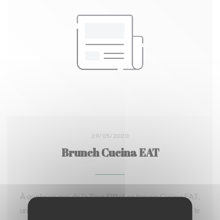
“multigrain”, à mi chemin entre le "comfort food
healthy" et le "all day brunch". Le propriétaire nous
conseille de partager le fameux “avocado toast” en
entrée avec son oeuf poché bio et ses belles tranches
fondantes de saumon fumé de la Maison Nordique. Le
pain brioché est délicieux fourni par la boulangerie
des Petits Gourmands, rue Saint-Dominique, une
boulangerie artisanale qui travaille exclusivement
avec les farines des Moulins de Chars. En plat, nous
dégustons le bestseller du restaurant, le fameux
29/05/2020
rouget à la provençale à la chair tendre et velours,
Brunch Cucina EAT
cuisiné en toute perfection et accompagné de
légumes croquants et colorés. C'est un coup de coeur !
Nous nous laissons tenter également par la salade
À quelques pas de la Tour Eiffel, se trouve Cucina EAT,
gourmande et créative de riz noir, gambas et mangue
un lieu atypique sur l'avenue de la Bourdonnais, dans le
rôties. Les assiettes sont délicieuses, vives et joliment