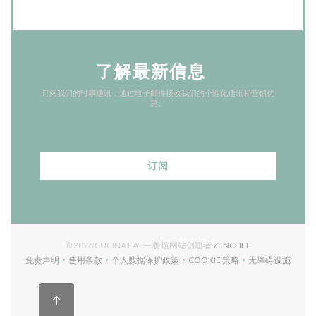
了解最新信息
*
订阅我们的时事通讯，通过电子邮件接收我们的个性化通讯和营销优
惠。
订阅
((在新窗口中打开)
© 2026 CUCINA EAT — 餐馆网站创建者
ZENCHEF
免责声明
使用条款
个人数据保护政策
COOKIE 策略
无障碍设施
((在新窗口中打开))
((在新窗口中打开))
((在新窗口中打开))
((在新窗口中打开))
((在新窗口中