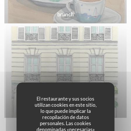
brunch
El restaurante y sus socios
utilizan cookies en este sitio,
Cucina eat
lo que puede implicar la
recopilación de datos
personales. Las cookies
denominadas «necesarias»