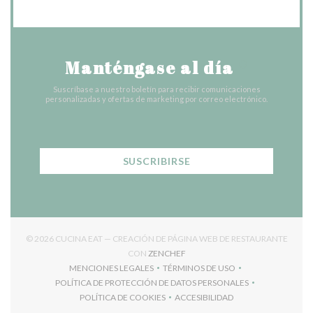
Manténgase al día
*
Suscríbase a nuestro boletín para recibir comunicaciones
personalizadas y ofertas de marketing por correo electrónico.
SUSCRIBIRSE
© 2026 CUCINA EAT — CREACIÓN DE PÁGINA WEB DE RESTAURANTE
((ABRE EN UNA NUEVA VENTANA
CON
ZENCHEF
MENCIONES LEGALES
TÉRMINOS DE USO
((ABRE EN UNA NUEVA VENTANA))
((ABRE EN UNA NUEVA VENT
POLÍTICA DE PROTECCIÓN DE DATOS PERSONALES
((ABRE EN UNA NUEVA VENTANA))
POLÍTICA DE COOKIES
ACCESIBILIDAD
((ABRE EN UNA NUEVA VENTANA))
((ABRE EN UNA NUEVA VEN