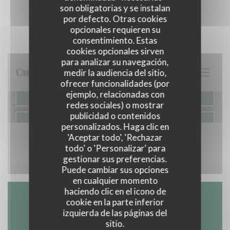
son obligatorias y se instalan
TOUR VIRTUAL
por defecto. Otras cookies
opcionales requieren su
consentimiento. Estas
cookies opcionales sirven
para analizar su navegación,
medir la audiencia del sitio,
ofrecer funcionalidades (por
ejemplo, relacionadas con
redes sociales) o mostrar
publicidad o contenidos
personalizados. Haga clic en
'Aceptar todo', 'Rechazar
todo' o 'Personalizar' para
gestionar sus preferencias.
Puede cambiar sus opciones
en cualquier momento
haciendo clic en el icono de
cookie en la parte inferior
Mapa y Contacto
izquierda de las páginas del
sitio.