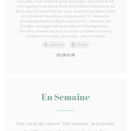
avocado toast brioché (pain artisanal), oeuf poché bio
avec saumon nordique fumé de la Maison Nordique ou
Bressola OU omelette bio avec saumon nordique fumé
de la Maison Nordique ou Bressola OU omelette
accompagnement végan avec avocat - Buratta des
Pouilles, arrivage hebdomadaire et fromage blanc -
Desserts maison du jour au choix (crumble pommes,
moelleux chocolat, brownies, crème brulée)
GLUTEN
LECHE
35,00 EUR
En Semaine
Une carte de saison ‘’fait maison’’ artisanale,