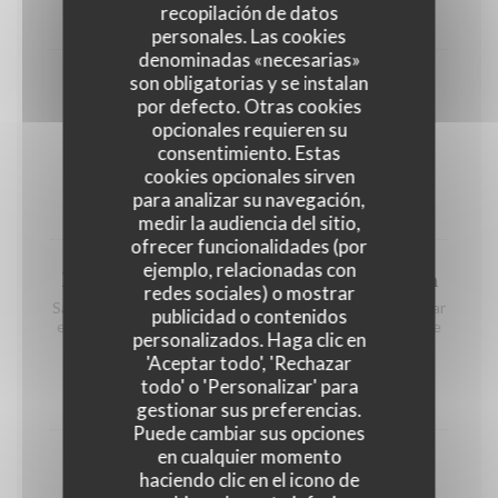
recopilación de datos
17,00 EUR
personales. Las cookies
denominadas «necesarias»
son obligatorias y se instalan
Penne Complète Crème de Truffe
por defecto. Otras cookies
Penne complètes à la crème de truffes (crème légère
opcionales requieren su
18%) Option sans lactose au lait d'avoine
consentimiento. Estas
GLUTEN
LECHE
cookies opcionales sirven
para analizar su navegación,
15,00 EUR
medir la audiencia del sitio,
ofrecer funcionalidades (por
ejemplo, relacionadas con
Lasagne Végétarienne d'Aubergine Maison
redes sociales) o mostrar
Savoureux et onctueux, plat végétarien réconfortant par
publicidad o contenidos
excellence, un classique Cucina Eat! Allergène: Lactose
personalizados. Haga clic en
'Aceptar todo', 'Rechazar
LECHE
todo' o 'Personalizar' para
17,00 EUR
gestionar sus preferencias.
Puede cambiar sus opciones
en cualquier momento
Omelette Bio Gratin Dauphinois
haciendo clic en el icono de
Omelette biologique et son gratin dauphinois sans