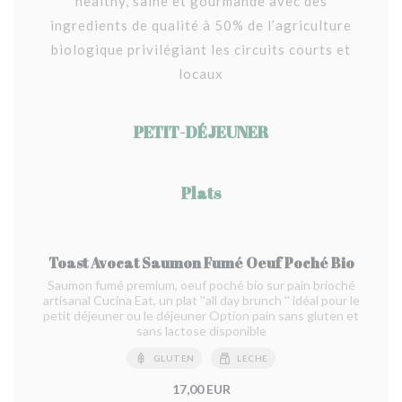
healthy, saine et gourmande avec des
ingredients de qualité à 50% de l’agriculture
biologique privilégiant les circuits courts et
locaux
PETIT-DÉJEUNER
Plats
Toast Avocat Saumon Fumé Oeuf Poché Bio
Saumon fumé premium, oeuf poché bio sur pain brioché
artisanal Cucina Eat, un plat ''all day brunch '' idéal pour le
petit déjeuner ou le déjeuner Option pain sans gluten et
sans lactose disponible
GLUTEN
LECHE
17,00 EUR