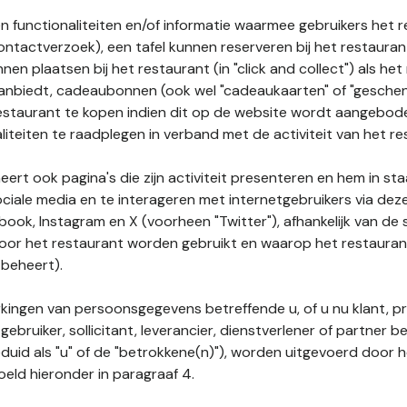
n functionaliteiten en/of informatie waarmee gebruikers het 
ontactverzoek), een tafel kunnen reserveren bij het restauran
nnen plaatsen bij het restaurant (in "click and collect") als he
 aanbiedt, cadeaubonnen (ook wel "cadeaukaarten" of "gesch
estaurant te kopen indien dit op de website wordt aangebo
liteiten te raadplegen in verband met de activiteit van het re
ert ook pagina's die zijn activiteit presenteren en hem in sta
ociale media en te interageren met internetgebruikers via de
book, Instagram en X (voorheen "Twitter"), afhankelijk van de
door het restaurant worden gebruikt en waarop het restauran
 beheert).
ingen van persoonsgegevens betreffende u, of u nu klant, p
gebruiker, sollicitant, leverancier, dienstverlener of partner b
duid als "u" of de "betrokkene(n)"), worden uitgevoerd door 
eld hieronder in paragraaf 4.