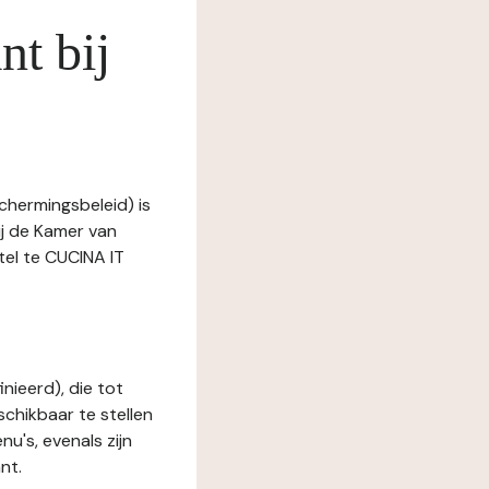
nt bij
chermingsbeleid) is
ij de Kamer van
l te CUCINA IT
nieerd), die tot
schikbaar te stellen
u's, evenals zijn
nt.