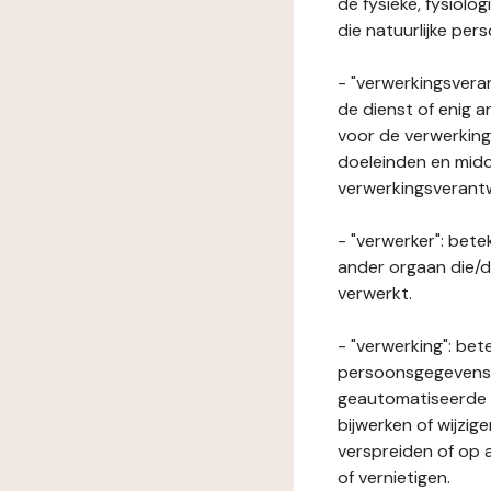
de fysieke, fysiolo
die natuurlijke per
- "verwerkingsveran
de dienst of enig 
voor de verwerking
doeleinden en midde
verwerkingsverant
- "verwerker": bete
ander orgaan die/
verwerkt.
- "verwerking": be
persoonsgegevens o
geautomatiseerde p
bijwerken of wijzig
verspreiden of op a
of vernietigen.