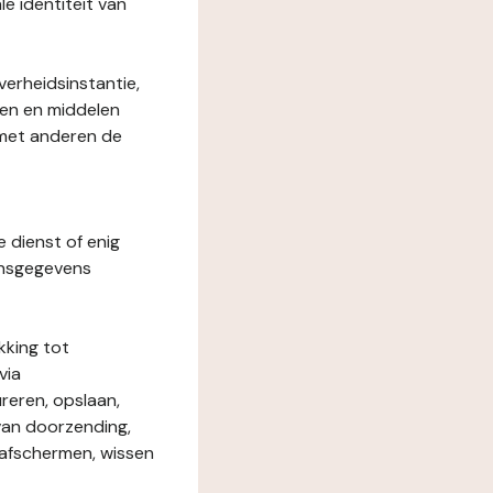
le identiteit van
verheidsinstantie,
den en middelen
 met anderen de
e dienst of enig
onsgegevens
kking tot
via
reren, opslaan,
 van doorzending,
, afschermen, wissen