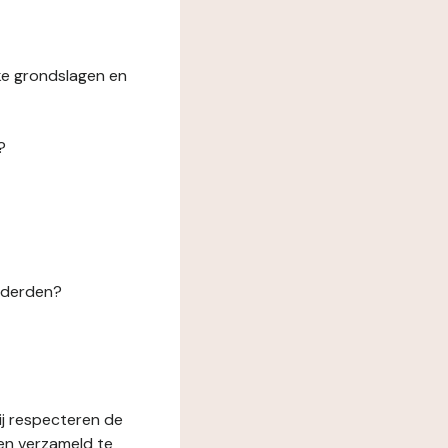
ke grondslagen en
?
n derden?
ij respecteren de
en verzameld te