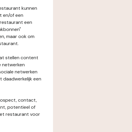
restaurant kunnen
t en/of een
t restaurant een
enkbonnen"
den, maar ook om
staurant.
at stellen content
ze netwerken
 sociale netwerken
t daadwerkelijk een
rospect, contact,
ent, potentieel of
het restaurant voor