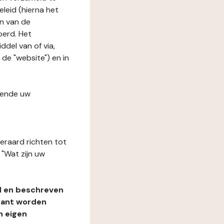
leid (hierna het
n van de
oerd. Het
del van of via,
de "website") en in
fende uw
teraard richten tot
"Wat zijn uw
d en beschreven
rant worden
n eigen