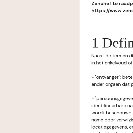
Zenchef te raadpl
https://www.zenc
1 Defin
Naast de termen die
in het enkelvoud o
- "ontvanger": bete
ander orgaan dat p
- "persoonsgegeven
identificeerbare na
wordt beschouwd ee
name door verwijzi
locatiegegevens, ee